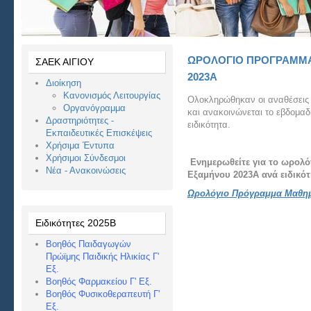
ΩΡΟΛΟΓΙΟ ΠΡΟΓΡΑΜΜ
ΣΑΕΚ ΑΙΓΙΟΥ
2023Α
Διοίκηση
Κανονισμός Λειτουργίας
Ολοκληρώθηκαν οι αναθέσεις 
Οργανόγραμμα
και ανακοινώνεται το εβδομα
Δραστηριότητες -
ειδικότητα.
Εκπαιδευτικές Επισκέψεις
Χρήσιμα Έντυπα
Χρήσιμοι Σύνδεσμοι
Ενημερωθείτε για το ωρολ
Νέα - Ανακοινώσεις
Εξαμήνου 2023Α ανά ειδικό
Ωρολόγιο Πρόγραμμα Μαθη
Ειδικότητες 2025Β
Βοηθός Παιδαγωγών
Πρώϊμης Παιδικής Ηλικίας Γ'
Εξ.
Βοηθός Φαρμακείου Γ' Εξ.
Βοηθός Φυσικοθεραπευτή Γ'
Εξ.