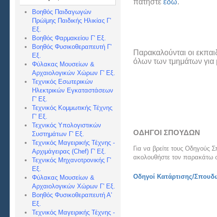
πατήστε
εδώ
.
Βοηθός Παιδαγωγών
Πρώϊμης Παιδικής Ηλικίας Γ'
Εξ.
Βοηθός Φαρμακείου Γ' Εξ.
Βοηθός Φυσικοθεραπευτή Γ'
Παρακαλούνται οι εκπαι
Εξ.
όλων των τμημάτων για 
Φύλακας Μουσείων &
Αρχαιολογικών Χώρων Γ' Εξ.
Τεχνικός Εσωτερικών
Ηλεκτρικών Εγκαταστάσεων
Γ' Εξ.
Τεχνικός Κομμωτικής Τέχνης
Γ' Εξ.
Τεχνικός Υπολογιστικών
ΟΔΗΓΟΙ ΣΠΟΥΔΩΝ
Συστημάτων Γ' Εξ.
Τεχνικός Μαγειρικής Τέχνης -
Για να βρείτε τους Οδηγούς 
Αρχιμάγειρας (Chef) Γ' Εξ.
ακολουθήστε τον παρακάτω 
Τεχνικός Μηχανοτρονικής Γ'
Εξ.
Οδηγοί Κατάρτισης/Σπουδώ
Φύλακας Μουσείων &
Αρχαιολογικών Χώρων Γ' Εξ.
Βοηθός Φυσικοθεραπευτή Α'
Εξ.
Τεχνικός Μαγειρικής Τέχνης -