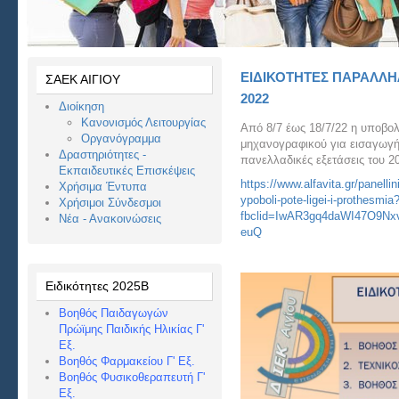
ΕΙΔΙΚΟΤΗΤΕΣ ΠΑΡΑΛΛΗ
ΣΑΕΚ ΑΙΓΙΟΥ
2022
Διοίκηση
Κανονισμός Λειτουργίας
Από 8/7 έως 18/7/22 η υποβ
Οργανόγραμμα
μηχανογραφικού για εισαγωγή
Δραστηριότητες -
πανελλαδικές εξετάσεις του 2
Εκπαιδευτικές Επισκέψεις
https://www.alfavita.gr/panell
Χρήσιμα Έντυπα
ypoboli-pote-ligei-i-prothesmia
Χρήσιμοι Σύνδεσμοι
fbclid=IwAR3gq4daWI47O9Nx
Νέα - Ανακοινώσεις
euQ
Ειδικότητες 2025Β
Βοηθός Παιδαγωγών
Πρώϊμης Παιδικής Ηλικίας Γ'
Εξ.
Βοηθός Φαρμακείου Γ' Εξ.
Βοηθός Φυσικοθεραπευτή Γ'
Εξ.