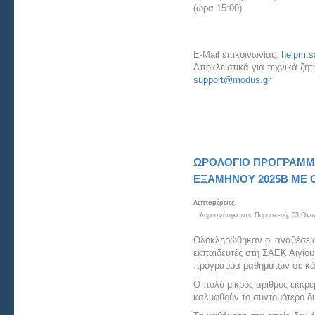
(ώρα 15:00).
E-Mail επικοινωνίας:
helpm.s
Aποκλειστικά για τεχνικά ζη
support@modus.gr
ΩΡΟΛΟΓΙΟ ΠΡΟΓΡΑΜΜ
ΕΞΑΜΗΝΟΥ 2025Β ΜΕ
Λεπτομέρειες
Δημοσιεύτηκε στις Παρασκευή, 03 Οκτ
Ολοκληρώθηκαν οι αναθέσεις
εκπαιδευτές στη ΣΑΕΚ Αιγίου
πρόγραμμα μαθημάτων σε κάθ
Ο πολύ μικρός αριθμός εκκρ
καλυφθούν το συντομότερο δ