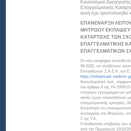
Κανονισμού Διαχείριση
Επαγγελματικής Κατάρτι
αυτή έχει τροποποιηθεί κ
ΕΠΑΝΈΝΑΡΞΗ ΛΕΙΤΟΥ
ΜΗΤΡΏΟΥ ΕΚΠΑΙΔΕΥ
ΚΑΤΆΡΤΙΣΗΣ ΤΩΝ Σ
ΕΠΑΓΓΕΛΜΑΤΙΚΉΣ ΚΑΤΆ
ΕΠΑΓΓΕΛΜΑΤΙΚΏΝ ΣΧΟ
Οι νέοι υποψήφιοι εκπαιδευτέ
08-2020, να υποβάλουν ηλεκ
Εκπαιδευτών Σ.Α.Ε.Κ. και Ε.
https://mitrwosaek.inedivim.gr
δικαιολογητικά τους, σύμφωνα
του άρθρου 4 της ΥΑ 3393/1
στοιχείων εγγεγραμμένων με
οποία έχουν οποιεσδήποτε μ
επαγγελματικής εμπειρίας, δ
δυνατότητα να επικαιροποιούν
λειτουργίας του Μητρώου, εκτ
2 της Υ.Α..
Η διαδικασία υποβολής των α
από την Παρασκευή 10/10/202