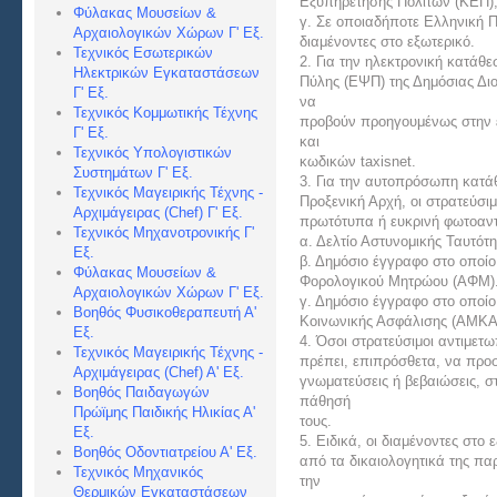
Εξυπηρέτησης Πολιτών (ΚΕΠ), 
Φύλακας Μουσείων &
γ. Σε οποιαδήποτε Ελληνική Π
Αρχαιολογικών Χώρων Γ' Εξ.
διαμένοντες στο εξωτερικό.
Τεχνικός Εσωτερικών
2. Για την ηλεκτρονική κατάθ
Ηλεκτρικών Εγκαταστάσεων
Πύλης (ΕΨΠ) της Δημόσιας Διοί
Γ' Εξ.
να
Τεχνικός Κομμωτικής Τέχνης
προβούν προηγουμένως στην 
Γ' Εξ.
και
Τεχνικός Υπολογιστικών
κωδικών taxisnet.
Συστημάτων Γ' Εξ.
3. Για την αυτοπρόσωπη κατά
Τεχνικός Μαγειρικής Τέχνης -
Προξενική Αρχή, οι στρατεύσι
Αρχιμάγειρας (Chef) Γ' Εξ.
πρωτότυπα ή ευκρινή φωτοαντ
Τεχνικός Μηχανοτρονικής Γ'
α. Δελτίο Αστυνομικής Ταυτότη
Εξ.
β. Δημόσιο έγγραφο στο οποίο
Φύλακας Μουσείων &
Φορολογικού Μητρώου (ΑΦΜ)
Αρχαιολογικών Χώρων Γ' Εξ.
γ. Δημόσιο έγγραφο στο οποί
Βοηθός Φυσικοθεραπευτή Α'
Κοινωνικής Ασφάλισης (ΑΜΚΑ
Εξ.
4. Όσοι στρατεύσιμοι αντιμετ
Τεχνικός Μαγειρικής Τέχνης -
πρέπει, επιπρόσθετα, να προσ
Αρχιμάγειρας (Chef) Α
' Εξ.
γνωματεύσεις ή βεβαιώσεις, σ
Βοηθός Παιδαγωγών
πάθησή
Πρώϊμης Παιδικής Ηλικίας Α'
τους.
Εξ.
5. Ειδικά, οι διαμένοντες στο
Βοηθός Οδοντιατρείου Α' Εξ.
από τα δικαιολογητικά της π
Τεχνικός Μηχανικός
την
Θερμικών Εγκαταστάσεων