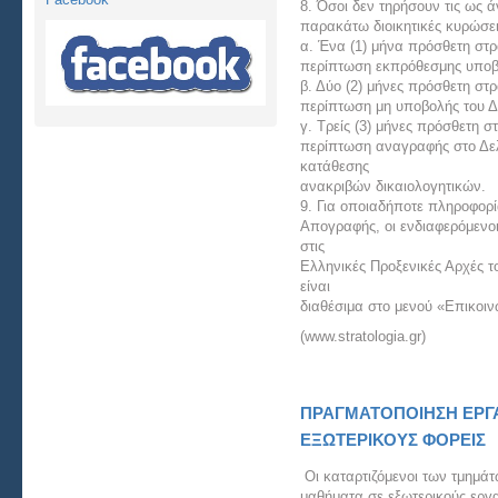
8. Όσοι δεν τηρήσουν τις ως 
παρακάτω διοικητικές κυρώσει
α. Ένα (1) μήνα πρόσθετη στ
περίπτωση εκπρόθεσμης υποβ
β. Δύο (2) μήνες πρόσθετη στ
περίπτωση μη υποβολής του Δ
γ. Τρείς (3) μήνες πρόσθετη 
περίπτωση αναγραφής στο Δελ
κατάθεσης
ανακριβών δικαιολογητικών.
9. Για οποιαδήποτε πληροφορί
Απογραφής, οι ενδιαφερόμενο
στις
Ελληνικές Προξενικές Αρχές τ
είναι
διαθέσιμα στο μενού «Επικοιν
(www.stratologia.gr)
ΠΡΑΓΜΑΤΟΠΟΙΗΣΗ ΕΡΓ
ΕΞΩΤΕΡΙΚΟΥΣ ΦΟΡΕΙΣ
Οι καταρτιζόμενοι των τμημά
μαθήματα σε εξωτερικούς εργ