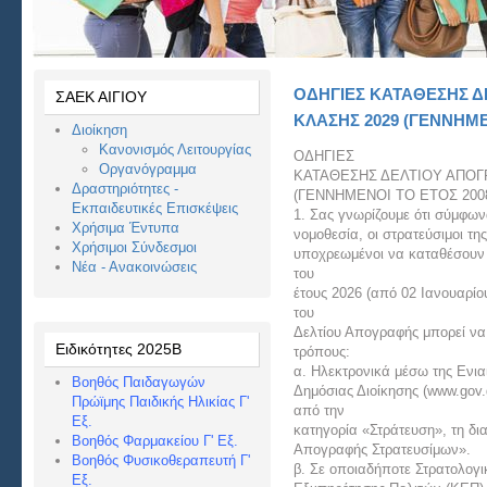
ΟΔΗΓΙΕΣ ΚΑΤΑΘΕΣΗΣ Δ
ΣΑΕΚ ΑΙΓΙΟΥ
ΚΛΑΣΗΣ 2029 (ΓΕΝΝΗΜΕ
Διοίκηση
Κανονισμός Λειτουργίας
ΟΔΗΓΙΕΣ
Οργανόγραμμα
ΚΑΤΑΘΕΣΗΣ ΔΕΛΤΙΟΥ ΑΠΟΓ
Δραστηριότητες -
(ΓΕΝΝΗΜΕΝΟΙ ΤΟ ΕΤΟΣ 200
Εκπαιδευτικές Επισκέψεις
1. Σας γνωρίζουμε ότι σύμφων
Χρήσιμα Έντυπα
νομοθεσία, οι στρατεύσιμοι της
Χρήσιμοι Σύνδεσμοι
υποχρεωμένοι να καταθέσουν 
Νέα - Ανακοινώσεις
του
έτους 2026 (από 02 Ιανουαρίο
του
Δελτίου Απογραφής μπορεί να
Ειδικότητες 2025Β
τρόπους:
α. Ηλεκτρονικά μέσω της Ενι
Βοηθός Παιδαγωγών
Δημόσιας Διοίκησης (www.gov.
Πρώϊμης Παιδικής Ηλικίας Γ'
από την
Εξ.
κατηγορία «Στράτευση», τη δ
Βοηθός Φαρμακείου Γ' Εξ.
Απογραφής Στρατευσίμων».
Βοηθός Φυσικοθεραπευτή Γ'
β. Σε οποιαδήποτε Στρατολογι
Εξ.