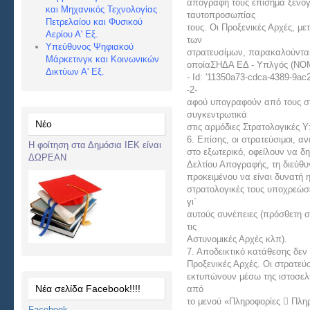
απογραφή τους επίσημα ξενό
και Μηχανικός Τεχνολογίας
ταυτοπροσωπίας
Πετρελαίου και Φυσικού
τους. Οι Προξενικές Αρχές, μ
Αερίου Α' Εξ.
των
Υπεύθυνος Ψηφιακού
στρατευσίμων, παρακαλούνται
Μάρκετινγκ και Κοινωνικών
οποίαΣΗΔΑ ΕΔ - Υπλγός (ΝOM
Δικτύων Α' Εξ.
- Id: '11350a73-cdca-4389-9ac
-2-
αφού υπογραφούν από τους στ
συγκεντρωτικά
Νέο
στις αρμόδιες Στρατολογικές Υ
6. Επίσης, οι στρατεύσιμοι, 
Η φοίτηση στα Δημόσια ΙΕΚ είναι
στο εξωτερικό, οφείλουν να 
ΔΩΡΕΑΝ
Δελτίου Απογραφής, τη διεύθυν
προκειμένου να είναι δυνατή 
στρατολογικές τους υποχρεώσ
γι΄
αυτούς συνέπειες (πρόσθετη 
τις
Αστυνομικές Αρχές κλπ).
7. Αποδεικτικό κατάθεσης δεν 
Προξενικές Αρχές. Οι στρατεύ
εκτυπώνουν μέσω της ιστοσελί
Νέα σελίδα Facebook!!!!
από
το μενού «Πληροφορίες  Πλη
Facebook