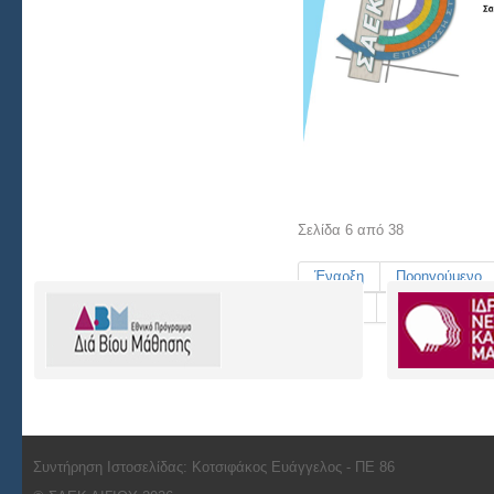
Σελίδα 6 από 38
Έναρξη
Προηγούμενο
8
9
10
Επόμεν
Συντήρηση Ιστοσελίδας: Κοτσιφάκος Ευάγγελος - ΠΕ 86