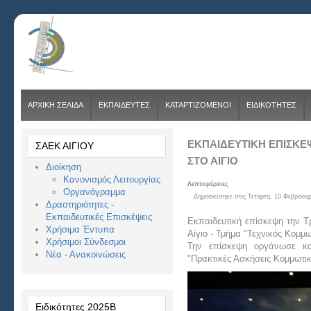
ΑΡΧΙΚΗ ΣΕΛΙΔΑ
ΕΚΠΑΙΔΕΥΤΕΣ
ΚΑΤΑΡΤΙΖΟΜΕΝΟΙ
ΕΙΔΙΚΟΤΗΤΕΣ
ΕΚΠΑΙΔΕΥΤΙΚΉ ΕΠΊΣΚΕ
ΣΑΕΚ ΑΙΓΙΟΥ
ΣΤΟ ΑΊΓΙΟ
Διοίκηση
Κανονισμός Λειτουργίας
Λεπτομέρειες
Οργανόγραμμα
Δημοσιεύτηκε στις Τετάρτη, 10 Φεβρουαρ
Δραστηριότητες -
Εκπαιδευτικές Επισκέψεις
Εκπαιδευτική επίσκεψη την Τρ
Χρήσιμα Έντυπα
Αίγιο - Τμήμα "Τεχνικός Κομμω
Χρήσιμοι Σύνδεσμοι
Την επίσκεψη οργάνωσε κα
Νέα - Ανακοινώσεις
"Πρακτικές Ασκήσεις Κομμωτι
Ειδικότητες 2025Β