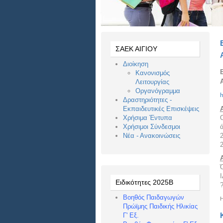
ΣΑΕΚ ΑΙΓΙΟΥ
Διοίκηση
Κανονισμός
Λειτουργίας
Οργανόγραμμα
h
Δραστηριότητες -
Εκπαιδευτικές Επισκέψεις
Χρήσιμα Έντυπα
Χρήσιμοι Σύνδεσμοι
Νέα - Ανακοινώσεις
2
2
Ειδικότητες 2025Β
?
Βοηθός Παιδαγωγών
Η
Πρώϊμης Παιδικής Ηλικίας
Γ' Εξ.