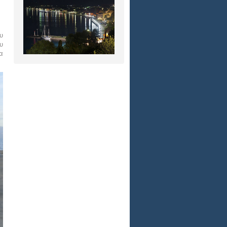
υ
υ
α