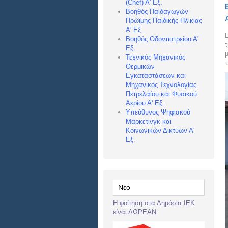
(Chef) Α
' Εξ.
Βοηθός Παιδαγωγών
Πρώϊμης Παιδικής Ηλικίας
Α' Εξ.
Βοηθός Οδοντιατρείου Α'
Εξ.
Τεχνικός Μηχανικός
Θερμικών
Εγκαταστάσεων και
Μηχανικός Τεχνολογίας
Πετρελαίου και Φυσικού
Αερίου Α' Εξ.
Υπεύθυνος Ψηφιακού
Μάρκετινγκ και
Κοινωνικών Δικτύων Α'
Εξ.
Νέο
Η φοίτηση στα Δημόσια ΙΕΚ
είναι ΔΩΡΕΑΝ