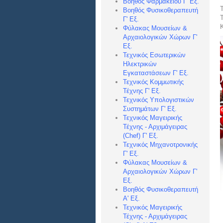
Βοηθός Φαρμακείου Γ' Εξ.
Τ
Βοηθός Φυσικοθεραπευτή
Γ' Εξ.
Φύλακας Μουσείων &
Αρχαιολογικών Χώρων Γ'
Εξ.
Τεχνικός Εσωτερικών
Ηλεκτρικών
Εγκαταστάσεων Γ' Εξ.
Τεχνικός Κομμωτικής
Τέχνης Γ' Εξ.
Τεχνικός Υπολογιστικών
Συστημάτων Γ' Εξ.
Τεχνικός Μαγειρικής
Τέχνης - Αρχιμάγειρας
(Chef) Γ' Εξ.
Τεχνικός Μηχανοτρονικής
Γ' Εξ.
Φύλακας Μουσείων &
Αρχαιολογικών Χώρων Γ'
Εξ.
Βοηθός Φυσικοθεραπευτή
Α' Εξ.
Τεχνικός Μαγειρικής
Τέχνης - Αρχιμάγειρας