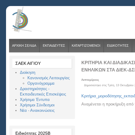
ΑΡΧΙΚΗ ΣΕΛΙΔΑ
ΕΚΠΑΙΔΕΥΤΕΣ
ΚΑΤΑΡΤΙΖΟΜΕΝΟΙ
ΕΙΔΙΚΟΤΗΤΕΣ
ΚΡΙΤΉΡΙΑ ΚΑΙ ΔΙΑΔΙΚΑ
ΣΑΕΚ ΑΙΓΙΟΥ
ΕΝΗΛΊΚΩΝ ΣΤΑ ΔΙΕΚ-Δ
Διοίκηση
Κανονισμός Λειτουργίας
Λεπτομέρειες
Οργανόγραμμα
Δημοσιεύτηκε στις Τρίτη, 13 Οκτωβρίου 
Δραστηριότητες -
Εκπαιδευτικές Επισκέψεις
Κριτήρια_μοριοδότησης_εκπαι
Χρήσιμα Έντυπα
Αναμένεται η προκήρυξη από
Χρήσιμοι Σύνδεσμοι
Νέα - Ανακοινώσεις
Ειδικότητες 2025Β