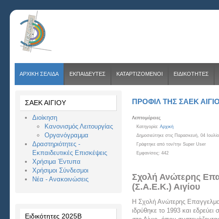
ΑΡΧΙΚΗ ΣΕΛΙΔΑ
ΕΚΠΑΙΔΕΥΤΕΣ
ΚΑΤΑΡΤΙΖΟΜΕΝΟΙ
ΕΙΔΙΚΟΤΗΤΕΣ
ΠΡΟΦΊΛ ΤΗΣ ΣΑΕΚ ΑΙΓΊ
ΣΑΕΚ ΑΙΓΙΟΥ
Διοίκηση
Λεπτομέρειες
Κανονισμός Λειτουργίας
Κατηγορία:
Αρχική
Οργανόγραμμα
Δημοσιεύτηκε στις Παρασκευή, 04 Ιουλί
Δραστηριότητες -
Γράφτηκε από τον/την Super User
Εκπαιδευτικές Επισκέψεις
Εμφανίσεις: 442
Χρήσιμα Έντυπα
Χρήσιμοι Σύνδεσμοι
Σχολή Ανώτερης Επα
Νέα - Ανακοινώσεις
(Σ.Α.Ε.Κ.) Αιγίου
Η Σχολή Ανώτερης Επαγγελματ
ιδρύθηκε το 1993 και εδρεύει
Ειδικότητες 2025Β