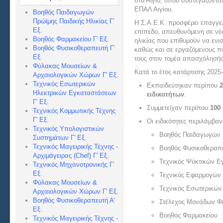
στο Αίγιο, όπου συστεγάζοντα
ΕΠΑΛ Αιγίου.
Βοηθός Παιδαγωγών
Πρώϊμης Παιδικής Ηλικίας Γ'
Η Σ.Α.Ε.Κ. προσφέρει επαγγε
Εξ.
επίπεδο, απευθυνόμενη σε νέο
Βοηθός Φαρμακείου Γ' Εξ.
ηλικίας που επιθυμούν να ενι
Βοηθός Φυσικοθεραπευτή Γ'
καθώς και σε εργαζόμενους π
Εξ.
τους στον τομέα απασχόλησής
Φύλακας Μουσείων &
Κατά το έτος κατάρτισης 2025
Αρχαιολογικών Χώρων Γ' Εξ.
Τεχνικός Εσωτερικών
Εκπαιδεύτηκαν περίπου
2
Ηλεκτρικών Εγκαταστάσεων
ειδικοτήτων
.
Γ' Εξ.
Συμμετείχαν περίπου
100 
Τεχνικός Κομμωτικής Τέχνης
Γ' Εξ.
Οι ειδικότητες περιλάμβα
Τεχνικός Υπολογιστικών
Βοηθός Παιδαγωγών Π
Συστημάτων Γ' Εξ.
Τεχνικός Μαγειρικής Τέχνης -
Βοηθός Φυσικοθεραπ
Αρχιμάγειρας (Chef) Γ' Εξ.
Τεχνικός Ψύκτικών 
Τεχνικός Μηχανοτρονικής Γ'
Εξ.
Τεχνικός Εφαρμογών 
Φύλακας Μουσείων &
Τεχνικός Εσωτερικώ
Αρχαιολογικών Χώρων Γ' Εξ.
Βοηθός Φυσικοθεραπευτή Α'
Στέλεχος Μονάδων Φι
Εξ.
Βοηθός Φαρμακείου
Τεχνικός Μαγειρικής Τέχνης -