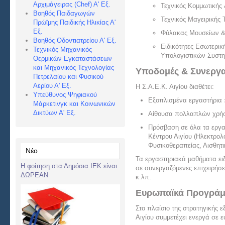
Αρχιμάγειρας (Chef) Α
' Εξ.
Τεχνικός Κομμωτικής 
Βοηθός Παιδαγωγών
Τεχνικός Μαγειρικής 
Πρώϊμης Παιδικής Ηλικίας Α'
Εξ.
Φύλακας Μουσείων &
Βοηθός Οδοντιατρείου Α' Εξ.
Ειδικότητες Εσωτερικ
Τεχνικός Μηχανικός
Υπολογιστικών Συστη
Θερμικών Εγκαταστάσεων
και Μηχανικός Τεχνολογίας
Υποδομές & Συνεργα
Πετρελαίου και Φυσικού
Αερίου Α' Εξ.
Η Σ.Α.Ε.Κ. Αιγίου διαθέτει:
Υπεύθυνος Ψηφιακού
Εξοπλισμένα εργαστήρια 
Μάρκετινγκ και Κοινωνικών
Δικτύων Α' Εξ.
Αίθουσα πολλαπλών χρήσε
Πρόσβαση σε όλα τα εργα
Κέντρου Αιγίου (Ηλεκτρολ
Φυσικοθεραπείας, Αισθητικ
Νέο
Τα εργαστηριακά μαθήματα ει
Η φοίτηση στα Δημόσια ΙΕΚ είναι
σε συνεργαζόμενες επιχειρήσει
ΔΩΡΕΑΝ
κ.λπ.
Ευρωπαϊκά Προγράμ
Στο πλαίσιο της στρατηγικής ε
Αιγίου συμμετέχει ενεργά σε