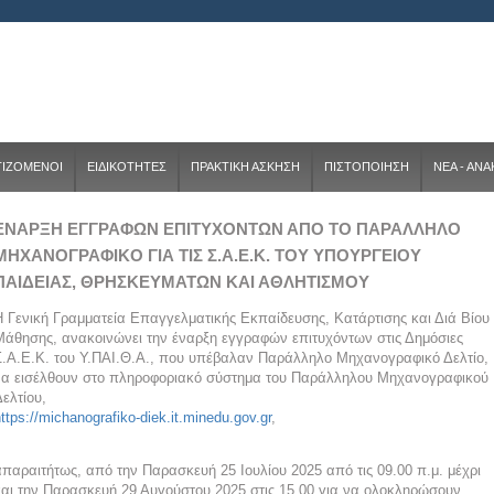
ΤΙΖΟΜΕΝΟΙ
ΕΙΔΙΚΟΤΗΤΕΣ
ΠΡΑΚΤΙΚΗ ΑΣΚΗΣΗ
ΠΙΣΤΟΠΟΙΗΣΗ
ΝΕΑ - ΑΝ
ΕΝΑΡΞΗ ΕΓΓΡΑΦΩΝ ΕΠΙΤΥΧΟΝΤΩΝ ΑΠΟ ΤΟ ΠΑΡΑΛΛΗΛΟ
ΜΗΧΑΝΟΓΡΑΦΙΚO ΓΙΑ ΤΙΣ Σ.Α.Ε.Κ. ΤΟΥ ΥΠΟΥΡΓΕΙΟΥ
ΠΑΙΔΕΙΑΣ, ΘΡΗΣΚΕΥΜΑΤΩΝ ΚΑΙ ΑΘΛΗΤΙΣΜΟΥ
H Γενική Γραμματεία Επαγγελματικής Εκπαίδευσης, Κατάρτισης και Διά Βίου
Μάθησης, ανακοινώνει την έναρξη εγγραφών επιτυχόντων στις Δημόσιες
Σ.Α.Ε.Κ. του Υ.ΠΑΙ.Θ.Α., που υπέβαλαν Παράλληλο Μηχανογραφικό Δελτίο,
να εισέλθουν στο πληροφοριακό σύστημα του Παράλληλου Μηχανογραφικού
ελτίου,
ttps://michanografiko-diek.it.minedu.gov.gr
,
απαραιτήτως, από την Παρασκευή 25 Ιουλίου 2025 από τις 09.00 π.μ. μέχρι
και την Παρασκευή 29 Αυγούστου 2025 στις 15.00 για να ολοκληρώσουν