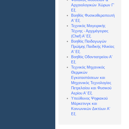
Αρχαιολογικών Χώρων Γ'
Εξ.
Βοηθός Φυσικοθεραπευτή
Α' Εξ.
Τεχνικός Μαγειρικής
Τέχνης - Αρχιμάγειρας
(Chef) Α
' Εξ.
Βοηθός Παιδαγωγών
Πρώϊμης Παιδικής Ηλικίας
Α' Εξ.
Βοηθός Οδοντιατρείου Α'
Εξ.
Τεχνικός Μηχανικός
Θερμικών
Εγκαταστάσεων και
Μηχανικός Τεχνολογίας
Πετρελαίου και Φυσικού
Αερίου Α' Εξ.
Υπεύθυνος Ψηφιακού
Μάρκετινγκ και
Κοινωνικών Δικτύων Α'
Εξ.