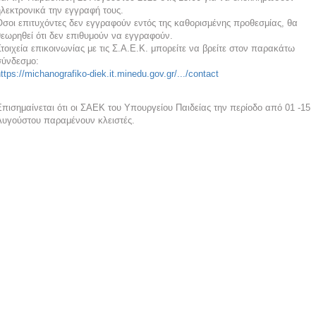
ηλεκτρονικά την εγγραφή τους.
Όσοι επιτυχόντες δεν εγγραφούν εντός της καθορισμένης προθεσμίας, θα
θεωρηθεί ότι δεν επιθυμούν να εγγραφούν.
τοιχεία επικοινωνίας με τις Σ.Α.Ε.Κ. μπορείτε να βρείτε στον παρακάτω
σύνδεσμο:
ttps://michanografiko-diek.it.minedu.gov.gr/.../contact
πισημαίνεται ότι οι ΣΑΕΚ του Υπουργείου Παιδείας την περίοδο από 01 -15
Αυγούστου παραμένουν κλειστές.