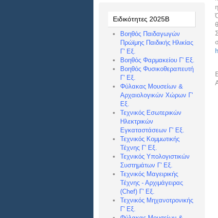
Ειδικότητες 2025Β
Σ
Βοηθός Παιδαγωγών
Πρώϊμης Παιδικής Ηλικίας
h
Γ' Εξ.
Βοηθός Φαρμακείου Γ' Εξ.
Βοηθός Φυσικοθεραπευτή
Ε
Γ' Εξ.
Φύλακας Μουσείων &
Αρχαιολογικών Χώρων Γ'
Εξ.
Τεχνικός Εσωτερικών
Ηλεκτρικών
Εγκαταστάσεων Γ' Εξ.
Τεχνικός Κομμωτικής
Τέχνης Γ' Εξ.
Τεχνικός Υπολογιστικών
Συστημάτων Γ' Εξ.
Τεχνικός Μαγειρικής
Τέχνης - Αρχιμάγειρας
(Chef) Γ' Εξ.
Τεχνικός Μηχανοτρονικής
Γ' Εξ.
Φύλακας Μουσείων &