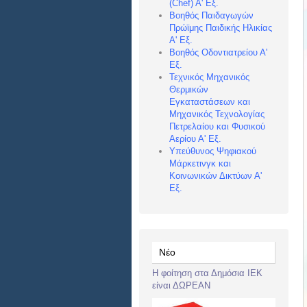
(Chef) Α
' Εξ.
Βοηθός Παιδαγωγών
Πρώϊμης Παιδικής Ηλικίας
Α' Εξ.
Βοηθός Οδοντιατρείου Α'
Εξ.
Τεχνικός Μηχανικός
Θερμικών
Εγκαταστάσεων και
Μηχανικός Τεχνολογίας
Πετρελαίου και Φυσικού
Αερίου Α' Εξ.
Υπεύθυνος Ψηφιακού
Μάρκετινγκ και
Κοινωνικών Δικτύων Α'
Εξ.
Νέο
Η φοίτηση στα Δημόσια ΙΕΚ
είναι ΔΩΡΕΑΝ