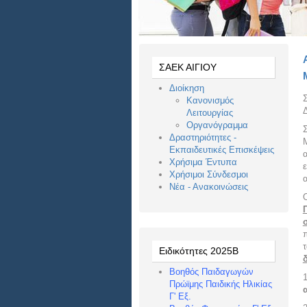
ΣΑΕΚ ΑΙΓΙΟΥ
Διοίκηση
Κανονισμός
Λειτουργίας
Οργανόγραμμα
Δραστηριότητες -
Εκπαιδευτικές Επισκέψεις
Χρήσιμα Έντυπα
ε
Χρήσιμοι Σύνδεσμοι
α
Νέα - Ανακοινώσεις
σ
τ
Ειδικότητες 2025Β
Βοηθός Παιδαγωγών
Πρώϊμης Παιδικής Ηλικίας
Γ' Εξ.