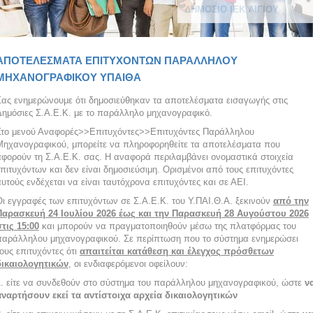
ΔΗΜΟΣΙΟ ΙΕΚ ΑΙΓΙΟΥ
ΑΠΟΤΕΛΕΣΜΑΤΑ ΕΠΙΤΥΧΟΝΤΩΝ ΠΑΡΑΛΛΗΛΟΥ
ΜΗΧΑΝΟΓΡΑΦΙΚΟΥ ΥΠΑΙΘΑ
Σας ενημερώνουμε ότι δημοσιεύθηκαν τα αποτελέσματα εισαγωγής στις
Δημόσιες Σ.Α.Ε.Κ. με το παράλληλο μηχανογραφικό.
Στο μενού Αναφορές>>Επιτυχόντες>>Επιτυχόντες Παράλληλου
Μηχανογραφικού, μπορείτε να πληροφορηθείτε τα αποτελέσματα που
αφορούν τη Σ.Α.Ε.Κ. σας. Η αναφορά περιλαμβάνει ονομαστικά στοιχεία
πιτυχόντων και δεν είναι δημοσιεύσιμη. Ορισμένοι από τους επιτυχόντες
υτούς ενδέχεται να είναι ταυτόχρονα επιτυχόντες και σε ΑΕΙ.
Οι εγγραφές των επιτυχόντων σε Σ.Α.Ε.Κ. του Υ.ΠΑΙ.Θ.Α. ξεκινούν
από την
Παρασκευή 24 Ιουλίου 2026 έως και την Παρασκευή 28 Αυγούστου 2026
τις 15:00
και μπορούν να πραγματοποιηθούν μέσω της πλατφόρμας του
παράλληλου μηχανογραφικού. Σε περίπτωση που το σύστημα ενημερώσει
ους επιτυχόντες ότι
απαιτείται κατάθεση και έλεγχος πρόσθετων
δικαιολογητικών
, οι ενδιαφερόμενοι οφείλουν:
1. είτε να συνδεθούν στο σύστημα του παράλληλου μηχανογραφικού, ώστε
ν
αναρτήσουν εκεί τα αντίστοιχα αρχεία δικαιολογητικών