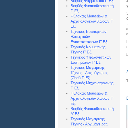
2
Βοηθός Φαρμακείου Γ' Εξ.
Βοηθός Φυσικοθεραπευτή
Γ' Εξ.
3
Φύλακας Μουσείων &
Αρχαιολογικών Χώρων Γ'
τ
Εξ.
Τεχνικός Εσωτερικών
Ηλεκτρικών
Εγκαταστάσεων Γ' Εξ.
Τεχνικός Κομμωτικής
Τέχνης Γ' Εξ.
Ώ
Τεχνικός Υπολογιστικών
Συστημάτων Γ' Εξ.
Τεχνικός Μαγειρικής
Τέχνης - Αρχιμάγειρας
(Chef) Γ' Εξ.
Τεχνικός Μηχανοτρονικής
Γ' Εξ.
Φύλακας Μουσείων &
Αρχαιολογικών Χώρων Γ'
Εξ.
Βοηθός Φυσικοθεραπευτή
Α' Εξ.
Τεχνικός Μαγειρικής
Τέχνης - Αρχιμάγειρας