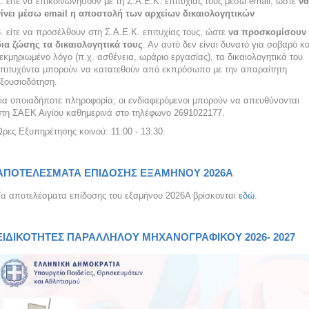
. είτε να επικοινωνήσουν με τη Σ.Α.Ε.Κ. επιτυχίας τους μέσω email, ώστε
να
γίνει μέσω
email
η αποστολή των αρχείων δικαιολογητικών
. είτε να προσέλθουν στη Σ.Α.Ε.Κ. επιτυχίας τους, ώστε
να προσκομίσουν
δια ζώσης τα δικαιολογητικά τους
. Αν αυτό δεν είναι δυνατό για σοβαρό κα
εκμηριωμένο λόγο (π.χ. ασθένεια, ωράριο εργασίας), τα δικαιολογητικά του
επιτυχόντα μπορούν να κατατεθούν από εκπρόσωπο με την απαραίτητη
εξουσιοδότηση.
Για οποιαδήποτε πληροφορία, οι ενδιαφερόμενοι μπορούν να απευθύνονται
στη ΣΑΕΚ Αιγίου καθημερινά στο τηλέφωνο 2691022177.
ρες Εξυπηρέτησης κοινού: 11:00 - 13:30.
ΑΠΟΤΕΛΕΣΜΑΤΑ ΕΠΙΔΟΣΗΣ ΕΞΑΜΗΝΟΥ 2026Α
Τα αποτελέσματα επίδοσης του εξαμήνου 2026Α βρίσκονται
εδώ
.
ΕΙΔΙΚΟΤΗΤΕΣ ΠΑΡΑΛΛΗΛΟΥ ΜΗΧΑΝΟΓΡΑΦΙΚΟΥ 2026- 2027